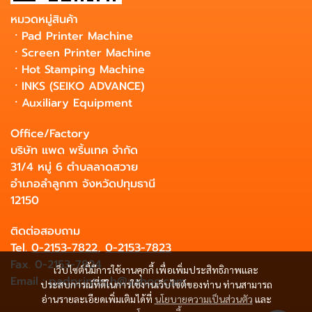
หมวดหมู่สินค้า
ㆍ
Pad Printer Machine
ㆍ
Screen Printer Machine
ㆍ
Hot Stamping Machine
ㆍ
INKS (SEIKO ADVANCE)
ㆍ
Auxiliary Equipment
Office/Factory
บริษัท แพด พริ้นเทค จำกัด
31/4 หมู่ 6 ตำบลลาดสวาย
อำเภอลำลูกกา จังหวัดปทุมธานี
12150
ติดต่อสอบถาม
Tel.
0-2153-7822
,
0-2153-7823
Fax. 0-2153-7824
เว็บไซต์นี้มีการใช้งานคุกกี้ เพื่อเพิ่มประสิทธิภาพและ
Email :
padprintech@yahoo.com
ประสบการณ์ที่ดีในการใช้งานเว็บไซต์ของท่าน ท่านสามารถ
อ่านรายละเอียดเพิ่มเติมได้ที่
นโยบายความเป็นส่วนตัว
และ