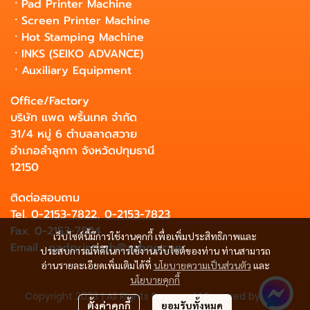
ㆍ
Pad Printer Machine
ㆍ
Screen Printer Machine
ㆍ
Hot Stamping Machine
ㆍ
INKS (SEIKO ADVANCE)
ㆍ
Auxiliary Equipment
Office/Factory
บริษัท แพด พริ้นเทค จำกัด
31/4 หมู่ 6 ตำบลลาดสวาย
อำเภอลำลูกกา จังหวัดปทุมธานี
12150
ติดต่อสอบถาม
Tel.
0-2153-7822
,
0-2153-7823
Fax. 0-2153-7824
เว็บไซต์นี้มีการใช้งานคุกกี้ เพื่อเพิ่มประสิทธิภาพและ
Email :
padprintech@yahoo.com
ประสบการณ์ที่ดีในการใช้งานเว็บไซต์ของท่าน ท่านสามารถ
อ่านรายละเอียดเพิ่มเติมได้ที่
นโยบายความเป็นส่วนตัว
และ
นโยบายคุกกี้
Copyright 2023 | All Rights Reserved | Powered by MWE
ตั้งค่าคุกกี้
ยอมรับทั้งหมด